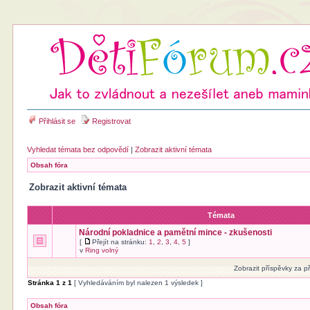
Přihlásit se
Registrovat
Vyhledat témata bez odpovědí
|
Zobrazit aktivní témata
Obsah fóra
Zobrazit aktivní témata
Témata
Národní pokladnice a pamětní mince - zkušenosti
[
Přejít na stránku:
1
,
2
,
3
,
4
,
5
]
v
Ring volný
Zobrazit příspěvky za p
Stránka
1
z
1
[ Vyhledáváním byl nalezen 1 výsledek ]
Obsah fóra