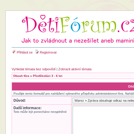
Přihlásit se
Registrovat
Vyhledat témata bez odpovědí
|
Zobrazit aktivní témata
Obsah fóra
»
Předškoláci 3 - 6 let
Ohl
Použijte tento formulář pro nahlášení vybraného příspěvku administrátorovi fóra. Nahlá
Důvod:
Další informace:
Toto může být ponecháno nevyplněné