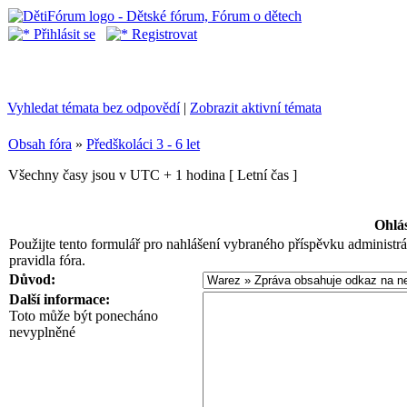
Přihlásit se
Registrovat
Vyhledat témata bez odpovědí
|
Zobrazit aktivní témata
Obsah fóra
»
Předškoláci 3 - 6 let
Všechny časy jsou v UTC + 1 hodina [ Letní čas ]
Ohlás
Použijte tento formulář pro nahlášení vybraného příspěvku administrá
pravidla fóra.
Důvod:
Další informace:
Toto může být ponecháno
nevyplněné