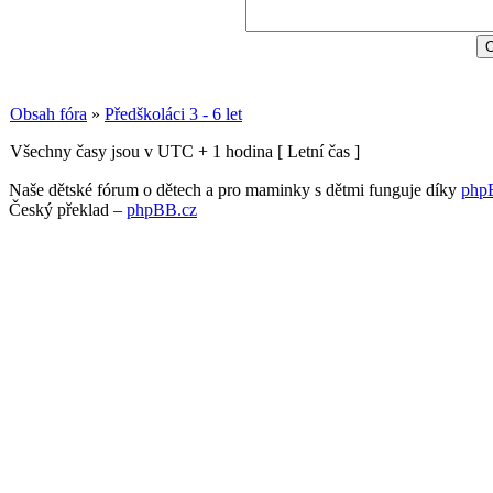
Obsah fóra
»
Předškoláci 3 - 6 let
Všechny časy jsou v UTC + 1 hodina [ Letní čas ]
Naše dětské fórum o dětech a pro maminky s dětmi funguje díky
php
Český překlad –
phpBB.cz