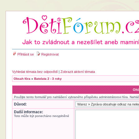
Přihlásit se
Registrovat
Vyhledat témata bez odpovědí
|
Zobrazit aktivní témata
Obsah fóra
»
Batolata 2 - 3 roky
Ohl
Použijte tento formulář pro nahlášení vybraného příspěvku administrátorovi fóra. Nahlá
Důvod:
Další informace:
Toto může být ponecháno nevyplněné