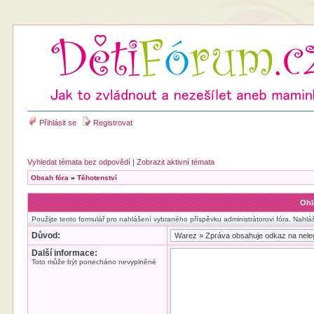
Přihlásit se
Registrovat
Vyhledat témata bez odpovědí
|
Zobrazit aktivní témata
Obsah fóra
»
Těhotenství
Ohl
Použijte tento formulář pro nahlášení vybraného příspěvku administrátorovi fóra. Nahlá
Důvod:
Další informace:
Toto může být ponecháno nevyplněné