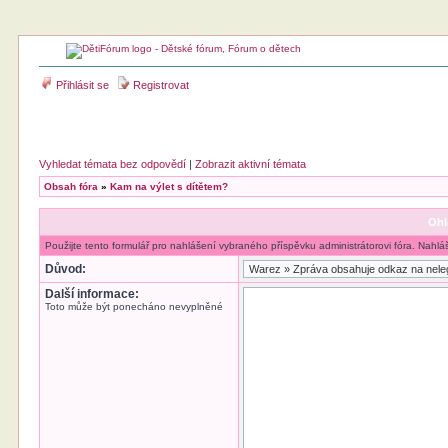
Přihlásit se
Registrovat
Vyhledat témata bez odpovědí
|
Zobrazit aktivní témata
Obsah fóra
»
Kam na výlet s dítětem?
Ohl
Použijte tento formulář pro nahlášení vybraného příspěvku administrátorovi fóra. Nahlá
Důvod:
Další informace:
Toto může být ponecháno nevyplněné