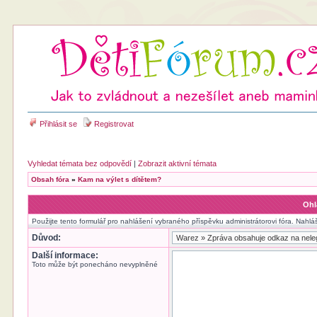
Přihlásit se
Registrovat
Vyhledat témata bez odpovědí
|
Zobrazit aktivní témata
Obsah fóra
»
Kam na výlet s dítětem?
Ohl
Použijte tento formulář pro nahlášení vybraného příspěvku administrátorovi fóra. Nahlá
Důvod:
Další informace:
Toto může být ponecháno nevyplněné