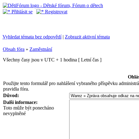
Přihlásit se
Registrovat
Vyhledat témata bez odpovědí
|
Zobrazit aktivní témata
Obsah fóra
»
Zaměstnání
Všechny časy jsou v UTC + 1 hodina [ Letní čas ]
Ohlás
Použijte tento formulář pro nahlášení vybraného příspěvku administrá
pravidla fóra.
Důvod:
Další informace:
Toto může být ponecháno
nevyplněné