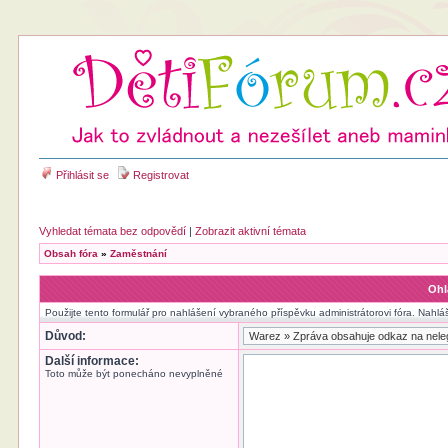
Přihlásit se
Registrovat
Vyhledat témata bez odpovědí
|
Zobrazit aktivní témata
Obsah fóra
»
Zaměstnání
Ohl
Použijte tento formulář pro nahlášení vybraného příspěvku administrátorovi fóra. Nahlá
Důvod:
Další informace:
Toto může být ponecháno nevyplněné