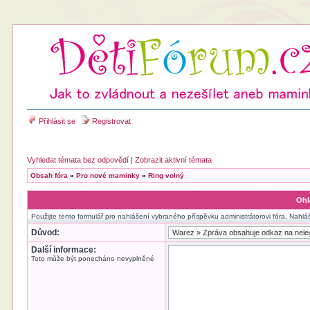
Přihlásit se
Registrovat
Vyhledat témata bez odpovědí
|
Zobrazit aktivní témata
Obsah fóra
»
Pro nové maminky
»
Ring volný
Ohl
Použijte tento formulář pro nahlášení vybraného příspěvku administrátorovi fóra. Nahlá
Důvod:
Další informace:
Toto může být ponecháno nevyplněné