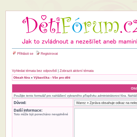
Přihlásit se
Registrovat
Vyhledat témata bez odpovědí
|
Zobrazit aktivní témata
Obsah fóra
»
Výbavička - Vše pro děti
Ohl
Použijte tento formulář pro nahlášení vybraného příspěvku administrátorovi fóra. Nahlá
Důvod:
Další informace:
Toto může být ponecháno nevyplněné