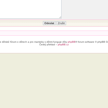
e dětské fórum o dětech a pro maminky s dětmi funguje díky
phpBB
® forum software © phpBB G
Český překlad –
phpBB.cz