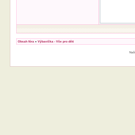
Obsah fóra
»
Výbavička - Vše pro děti
Naš