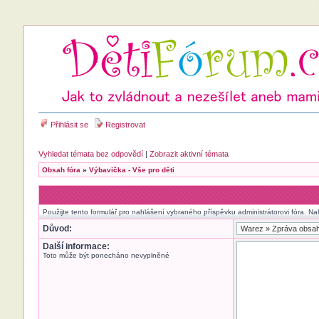
Přihlásit se
Registrovat
Vyhledat témata bez odpovědí
|
Zobrazit aktivní témata
Obsah fóra
»
Výbavička - Vše pro děti
Použijte tento formulář pro nahlášení vybraného příspěvku administrátorovi fóra. Na
Důvod:
Další informace:
Toto může být ponecháno nevyplněné