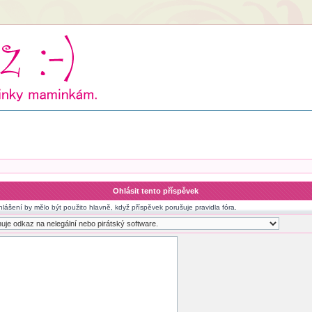
Ohlásit tento příspěvek
hlášení by mělo být použito hlavně, když příspěvek porušuje pravidla fóra.