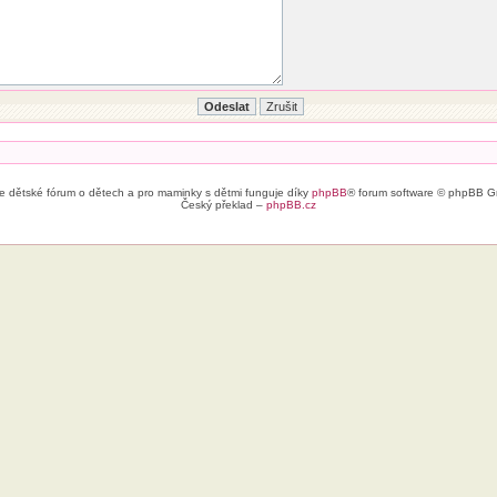
e dětské fórum o dětech a pro maminky s dětmi funguje díky
phpBB
® forum software © phpBB G
Český překlad –
phpBB.cz