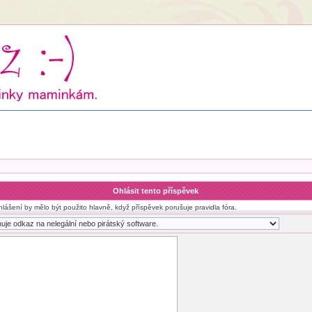
Ohlásit tento příspěvek
hlášení by mělo být použito hlavně, když příspěvek porušuje pravidla fóra.