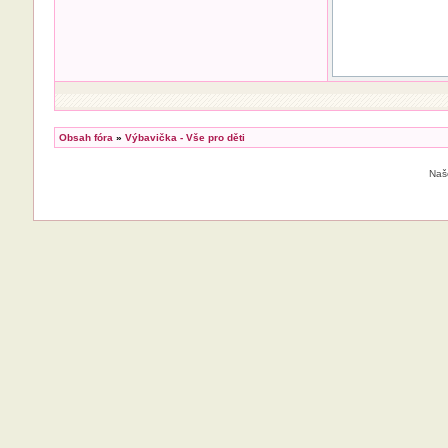
Obsah fóra
»
Výbavička - Vše pro děti
Naš