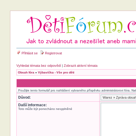
Přihlásit se
Registrovat
Vyhledat témata bez odpovědí
|
Zobrazit aktivní témata
Obsah fóra
»
Výbavička - Vše pro děti
Použijte tento formulář pro nahlášení vybraného příspěvku administrátorovi fóra. Na
Důvod:
Další informace:
Toto může být ponecháno nevyplněné