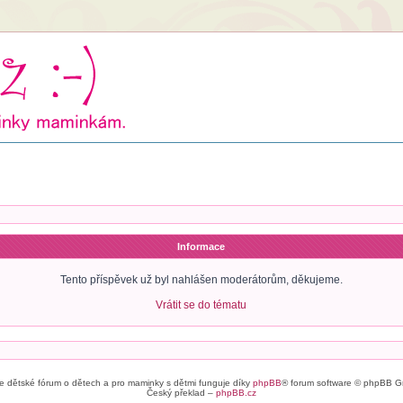
Informace
Tento příspěvek už byl nahlášen moderátorům, děkujeme.
Vrátit se do tématu
e dětské fórum o dětech a pro maminky s dětmi funguje díky
phpBB
® forum software © phpBB G
Český překlad –
phpBB.cz