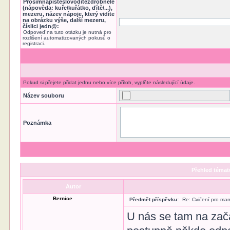
Prosímnapišteslovodítězdrobněle
(nápověda: kuře/kuřátko, ďítě/...),
mezeru, název nápoje, který vidíte
na obrázku výše, další mezeru,
číslici jedn@:
Odpoveď na tuto otázku je nutná pro
rozlišení automatizovaných pokusů o
registraci.
Pokud si přejete přidat jednu nebo více příloh, vyplňte následující údaje.
Název souboru
Poznámka
Přehled témat
Autor
Bernice
Předmět příspěvku:
Re: Cvičení pro mam
U nás se tam na začá