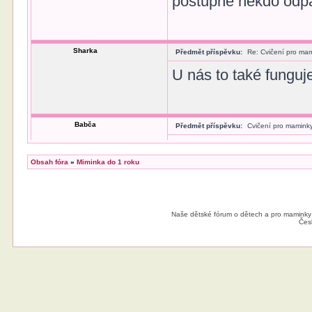
postupně někdo odpad
Sharka
Předmět příspěvku:
Re: Cvičení pro mam
U nás to také funguj
Babča
Předmět příspěvku:
Cvičení pro maminky
U nás začaly vznika
Obsah fóra
»
Miminka do 1 roku
mohou zacvičit - po d
odborný dozor. Dost 
poplatek je pouze s
Naše dětské fórum o dětech a pro maminky
Čes