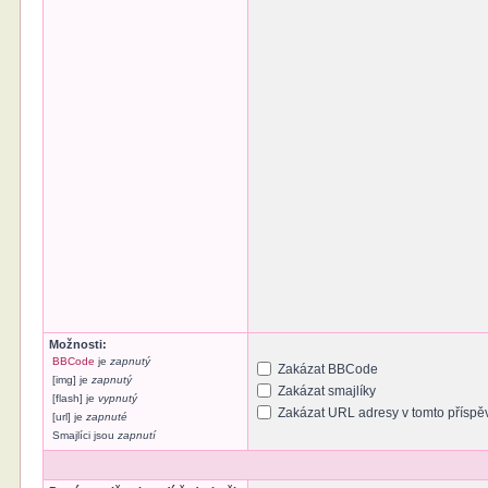
Možnosti:
BBCode
je
zapnutý
Zakázat BBCode
[img] je
zapnutý
Zakázat smajlíky
[flash] je
vypnutý
Zakázat URL adresy v tomto příspě
[url] je
zapnuté
Smajlíci jsou
zapnutí