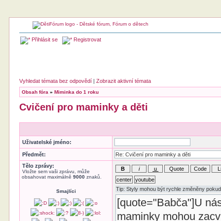
Přihlásit se
Registrovat
Vyhledat témata bez odpovědí
|
Zobrazit aktivní témata
Obsah fóra
»
Miminka do 1 roku
Cvičení pro maminky a děti
Uživatelské jméno:
Předmět:
Tělo zprávy:
Vložte sem vaši zprávu, může
obsahovat maximálně
9000
znaků.
Smajlíci