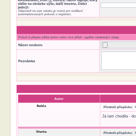
kuře/kuřátko, ďítě/...), mezeru, název nápoje, který
vidíte na obrázku výše, další mezeru, číslici
jedn@:
Odpoveď na tuto otázku je nutná pro rozlišení
automatizovaných pokusů o registraci.
Pokud si přejete přidat jednu nebo více příloh, vyplňte následující údaje.
Název souboru
Poznámka
Autor
Babča
Předmět příspěvku:
Já tam chodila - do
Sharka
Předmět příspěvku: