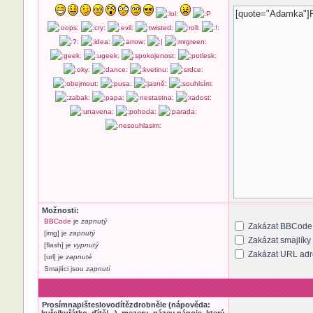
Možnosti:
BBCode
je
zapnutý
Zakázat BBCode
[img] je
zapnutý
Zakázat smajlíky
[flash] je
vypnutý
Zakázat URL adre
[url] je
zapnuté
Smajlíci jsou
zapnutí
Prosímnapišteslovodítězdrobněle (nápověda: