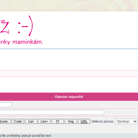
Odeslat odpověď
Velikost písma: