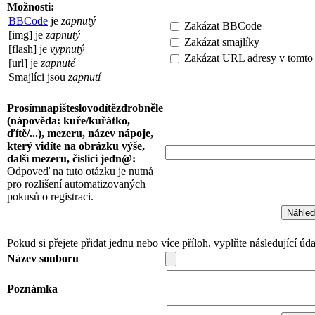
Možnosti:
BBCode
je
zapnutý
Zakázat BBCode
[img] je
zapnutý
Zakázat smajlíky
[flash] je
vypnutý
Zakázat URL adresy v tomto
[url] je
zapnuté
Smajlíci jsou
zapnutí
Prosímnapišteslovodítězdrobněle
(nápověda: kuře/kuřátko,
ďítě/...), mezeru, název nápoje,
který vidíte na obrázku výše,
další mezeru, číslici jedn@:
Odpoveď na tuto otázku je nutná
pro rozlišení automatizovaných
pokusů o registraci.
Pokud si přejete přidat jednu nebo více příloh, vyplňte následující úda
Název souboru
Poznámka