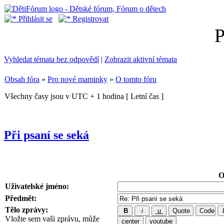
Přihlásit se
Registrovat
P
Vyhledat témata bez odpovědí
|
Zobrazit aktivní témata
Obsah fóra
»
Pro nové maminky
»
O tomto fóru
Všechny časy jsou v UTC + 1 hodina [ Letní čas ]
Při psaní se seká
O
Uživatelské jméno:
Předmět:
Tělo zprávy:
Vložte sem vaši zprávu, může