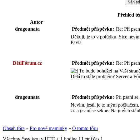
Přehled té
Autor
dragounata
Předmět příspěvku:
Re: Při psan
Děkuji, je to v pořádku. Sice nevím
Pavla
DětiFórum.cz
Předmět příspěvku:
Re: Při psan
To bude bohužel na Vaší straně
Dělá to stále problém? Server a 
dragounata
Předmět příspěvku:
Při psaní se
Nevím, jestli je to mým počítačem, 
co a psaní se sekne. Na jiných stán
Pavla
Obsah fóra
»
Pro nové maminky
»
O tomto fóru
Všechny časy jsou v UTC + 1 hodina [ Letní čas ]