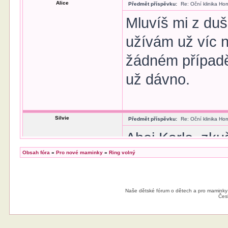
Alice
Předmět příspěvku:
Re: Oční klinika Ho
Mluvíš mi z duš
užívám už víc 
žádném případě 
už dávno.
Silvie
Předmět příspěvku:
Re: Oční klinika Ho
Ahoj Karlo, zk
rozdílem, že js
Obsah fóra
»
Pro nové maminky
»
Ring volný
metodou relex 
rozmýšlela, jest
Naše dětské fórum o dětech a pro maminky
Čes
celkově tomu z