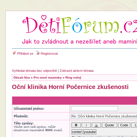
Přihlásit se
Registrovat
Vyhledat témata bez odpovědí
|
Zobrazit aktivní témata
Obsah fóra
»
Pro nové maminky
»
Ring volný
Oční klinika Horní Počernice zkušenosti
Uživatelské jméno:
Předmět:
Tělo zprávy:
Vložte sem vaši zprávu, může
obsahovat maximálně
9000
znaků.