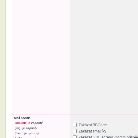
Možnosti:
BBCode
je
zapnutý
Zakázat BBCode
[img] je
zapnutý
Zakázat smajlíky
[flash] je
vypnutý
Zakázat URL adresy v tomto příspě