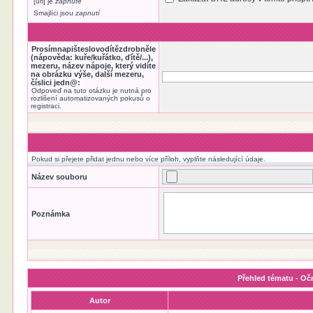
[url] je
zapnuté
Smajlíci jsou
zapnutí
Prosímnapišteslovodítězdrobněle
(nápověda: kuře/kuřátko, ďítě/...),
mezeru, název nápoje, který vidíte
na obrázku výše, další mezeru,
číslici jedn@:
Odpoveď na tuto otázku je nutná pro
rozlišení automatizovaných pokusů o
registraci.
Pokud si přejete přidat jednu nebo více příloh, vyplňte následující údaje.
Název souboru
Poznámka
Přehled tématu - Očn
Autor