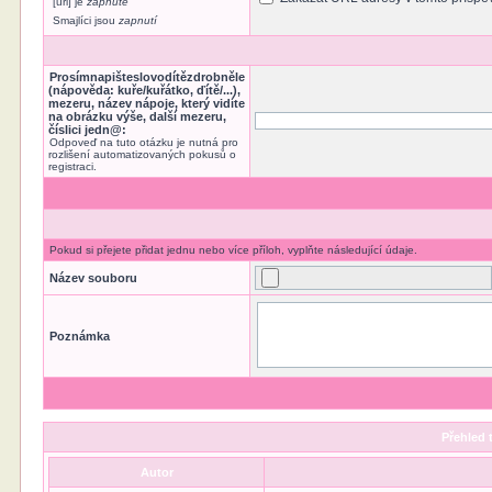
[url] je
zapnuté
Smajlíci jsou
zapnutí
Prosímnapišteslovodítězdrobněle
(nápověda: kuře/kuřátko, ďítě/...),
mezeru, název nápoje, který vidíte
na obrázku výše, další mezeru,
číslici jedn@:
Odpoveď na tuto otázku je nutná pro
rozlišení automatizovaných pokusů o
registraci.
Pokud si přejete přidat jednu nebo více příloh, vyplňte následující údaje.
Název souboru
Poznámka
Přehled 
Autor