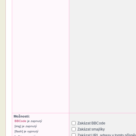
Možnosti:
BBCode
je
zapnutý
Zakázat BBCode
[img] je
zapnutý
Zakázat smajlíky
[flash] je
vypnutý
Zakázat URL adresy v tomto příspě