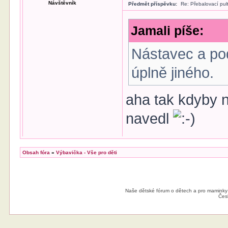
Návštěvník
Předmět příspěvku:
Re: Přebalovací pul
Jamali píše:
Nástavec a pod
úplně jiného.
aha tak kdyby n
navedl
Obsah fóra
»
Výbavička - Vše pro děti
Jamali
Předmět příspěvku:
Re: Přebalovací pul
Nástavec a pod
Naše dětské fórum o dětech a pro maminky
úplně jiného.
Čes