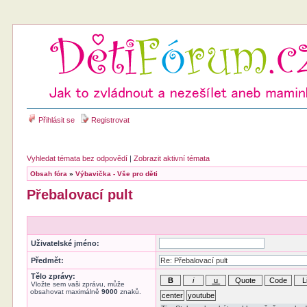
Přihlásit se
Registrovat
Vyhledat témata bez odpovědí
|
Zobrazit aktivní témata
Obsah fóra
»
Výbavička - Vše pro děti
Přebalovací pult
Uživatelské jméno:
Předmět:
Tělo zprávy:
Vložte sem vaši zprávu, může
obsahovat maximálně
9000
znaků.