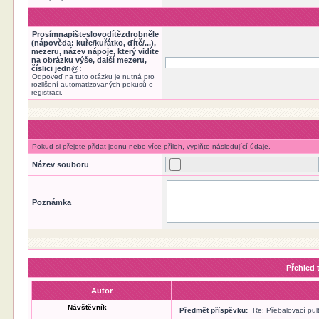
Prosímnapišteslovodítězdrobněle
(nápověda: kuře/kuřátko, ďítě/...),
mezeru, název nápoje, který vidíte
na obrázku výše, další mezeru,
číslici jedn@:
Odpoveď na tuto otázku je nutná pro
rozlišení automatizovaných pokusů o
registraci.
Pokud si přejete přidat jednu nebo více příloh, vyplňte následující údaje.
Název souboru
Poznámka
Přehled 
Autor
Návštěvník
Předmět příspěvku:
Re: Přebalovací pul