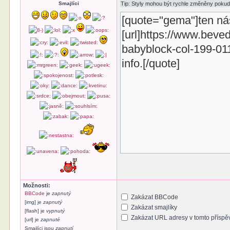
Smajlíci
Možnosti:
BBCode
je
zapnutý
Zakázat BBCode
[img] je
zapnutý
Zakázat smajlíky
[flash] je
vypnutý
Zakázat URL adresy v tomto příspě
[url] je
zapnuté
Smajlíci jsou
zapnutí