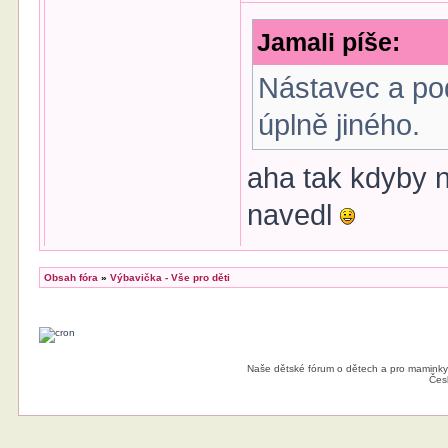
Jamali píše:
Nástavec a pod
úplně jiného.
aha tak kdyby n
navedl
Jamali
Obsah fóra
»
Výbavička - Vše pro děti
Předmět příspěvku:
Re: Přebalovací pul
Nástavec a pod
úplně jiného.
Naše dětské fórum o dětech a pro maminky
Čes
gema
Předmět příspěvku:
Re: Přebalovací pul