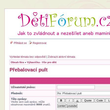
Přihlásit se
Registrovat
Vyhledat témata bez odpovědí
|
Zobrazit aktivní témata
Obsah fóra
»
Výbavička - Vše pro děti
Přebalovací pult
Uživatelské jméno:
Předmět:
Tělo zprávy:
Vložte sem vaši zprávu, může
obsahovat maximálně
9000
znaků.