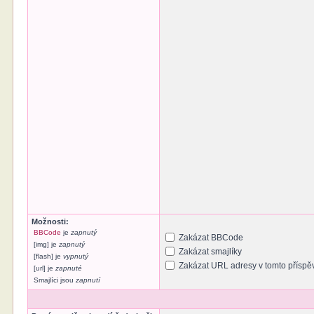
Možnosti:
BBCode
je
zapnutý
Zakázat BBCode
[img] je
zapnutý
Zakázat smajlíky
[flash] je
vypnutý
Zakázat URL adresy v tomto příspě
[url] je
zapnuté
Smajlíci jsou
zapnutí