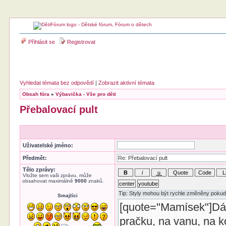
Přihlásit se
Registrovat
Vyhledat témata bez odpovědí
|
Zobrazit aktivní témata
Obsah fóra
»
Výbavička - Vše pro děti
Přebalovací pult
Uživatelské jméno:
Předmět:
Tělo zprávy:
Vložte sem vaši zprávu, může
obsahovat maximálně
9000
znaků.
Smajlíci