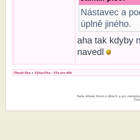
Nástavec a pod
úplně jiného.
aha tak kdyby n
navedl
Obsah fóra
»
Výbavička - Vše pro děti
Jamali
Předmět příspěvku:
Re: Přebalovací pul
Nástavec a pod
Naše dětské fórum o dětech a pro maminky
úplně jiného.
Čes
gema
Předmět příspěvku:
Re: Přebalovací pul
ten nástavec, m