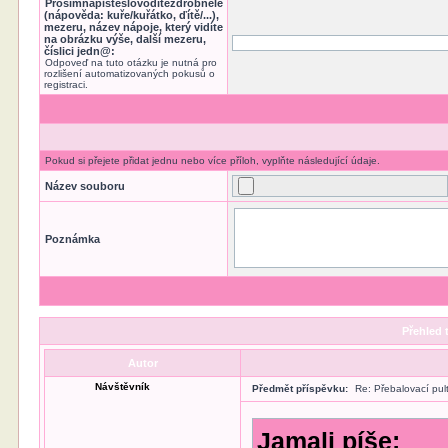
Prosímnapišteslovodítězdrobněle
(nápověda: kuře/kuřátko, ďítě/...),
mezeru, název nápoje, který vidíte
na obrázku výše, další mezeru,
číslici jedn@:
Odpoveď na tuto otázku je nutná pro
rozlišení automatizovaných pokusů o
registraci.
Pokud si přejete přidat jednu nebo více příloh, vyplňte následující údaje.
Název souboru
Poznámka
Přehled 
Autor
Návštěvník
Předmět příspěvku:
Re: Přebalovací pul
Jamali píše: