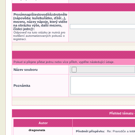
Prosímnapišteslovodítězdrobněle
(nápověda: kuře/kuřátko, ďítě/...),
mezeru, název nápoje, který vidíte
na obrázku výše, další mezeru,
číslici jedn@:
Odpoveď na tuto otázku je nutná pro
rozlišení automatizovaných pokusů o
registraci.
Pokud si přejete přidat jednu nebo více příloh, vyplňte následující údaje.
Název souboru
Poznámka
Přehled tématu -
Autor
dragounata
Předmět příspěvku:
Re: Prarodiče a krit