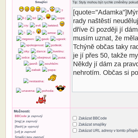
Smajlíci
Možnosti:
BBCode
je
zapnutý
Zakázat BBCode
[img] je
zapnutý
Zakázat smajlíky
[flash] je
vypnutý
Zakázat URL adresy v tomto příspě
[url] je
zapnuté
Smajlíci jsou
zapnutí