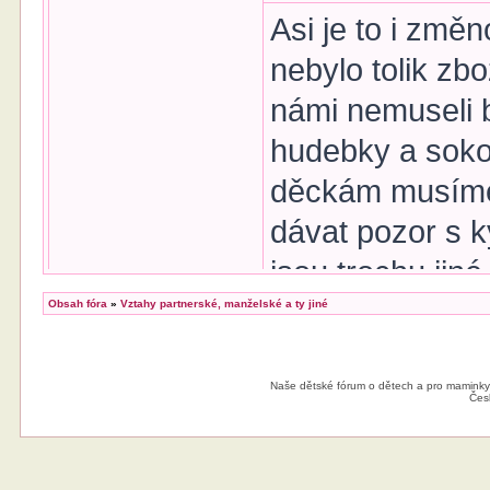
Asi je to i změ
nebylo tolik zb
námi nemuseli 
hudebky a soko
děckám musíme 
dávat pozor s ký
jsou trochu jiné
Pavla
Obsah fóra
»
Vztahy partnerské, manželské a ty jiné
Bernice
Předmět příspěvku:
Re: Prarodiče a krit
Naše dětské fórum o dětech a pro maminky
Čes
Nápodobně, obča
toho, co se mi