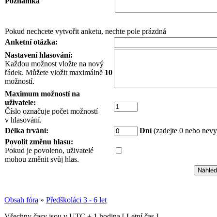
Poznámka
Pokud nechcete vytvořit anketu, nechte pole prázdná
Anketní otázka:
Nastavení hlasování:
Každou možnost vložte na nový
řádek. Můžete vložit maximálně
10
možností.
Maximum možností na
uživatele:
Číslo označuje počet možností
v hlasování.
Délka trvání:
Dní
(zadejte 0 nebo nev
Povolit změnu hlasu:
Pokud je povoleno, uživatelé
mohou změnit svůj hlas.
Obsah fóra
»
Předškoláci 3 - 6 let
Všechny časy jsou v UTC + 1 hodina [ Letní čas ]