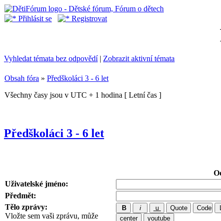
Přihlásit se
Registrovat
Vyhledat témata bez odpovědí
|
Zobrazit aktivní témata
Obsah fóra
»
Předškoláci 3 - 6 let
Všechny časy jsou v UTC + 1 hodina [ Letní čas ]
Předškoláci 3 - 6 let
Od
Uživatelské jméno:
Předmět:
Tělo zprávy:
Vložte sem vaši zprávu, může