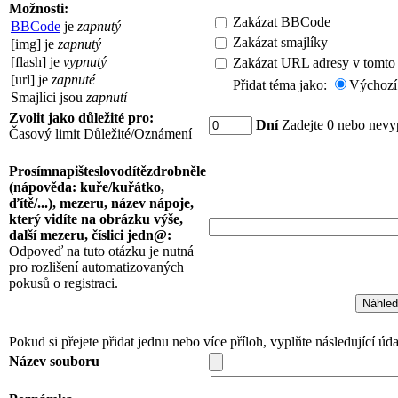
Možnosti:
Zakázat BBCode
BBCode
je
zapnutý
Zakázat smajlíky
[img] je
zapnutý
[flash] je
vypnutý
Zakázat URL adresy v tomto
[url] je
zapnuté
Přidat téma jako:
Výchoz
Smajlíci jsou
zapnutí
Zvolit jako důležité pro:
Dní
Zadejte 0 nebo nevyp
Časový limit Důležité/Oznámení
Prosímnapišteslovodítězdrobněle
(nápověda: kuře/kuřátko,
ďítě/...), mezeru, název nápoje,
který vidíte na obrázku výše,
další mezeru, číslici jedn@:
Odpoveď na tuto otázku je nutná
pro rozlišení automatizovaných
pokusů o registraci.
Pokud si přejete přidat jednu nebo více příloh, vyplňte následující úda
Název souboru