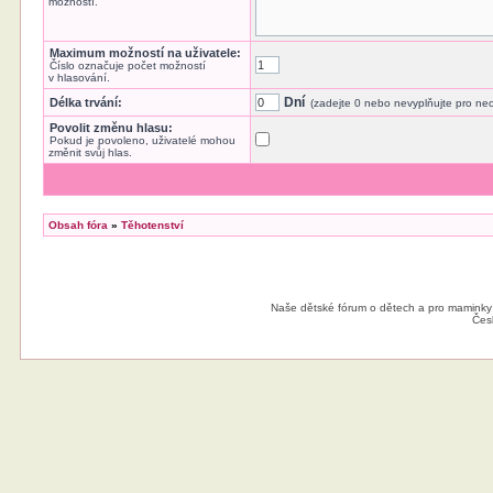
možností.
Maximum možností na uživatele:
Číslo označuje počet možností
v hlasování.
Dní
Délka trvání:
(zadejte 0 nebo nevyplňujte pro n
Povolit změnu hlasu:
Pokud je povoleno, uživatelé mohou
změnit svůj hlas.
Obsah fóra
»
Těhotenství
Naše dětské fórum o dětech a pro maminky
Čes