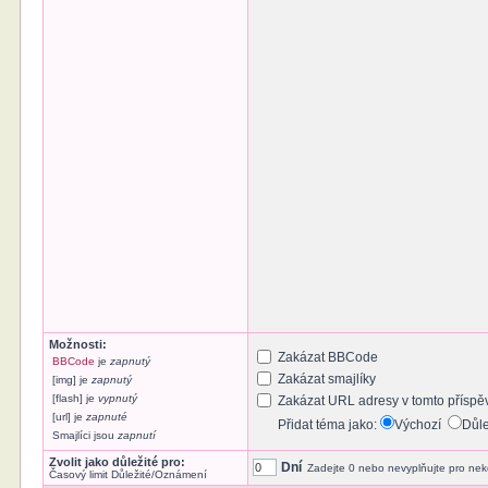
Možnosti:
Zakázat BBCode
BBCode
je
zapnutý
Zakázat smajlíky
[img] je
zapnutý
[flash] je
vypnutý
Zakázat URL adresy v tomto příspě
[url] je
zapnuté
Přidat téma jako:
Výchozí
Důl
Smajlíci jsou
zapnutí
Zvolit jako důležité pro:
Dní
Zadejte 0 nebo nevyplňujte pro nek
Časový limit Důležité/Oznámení