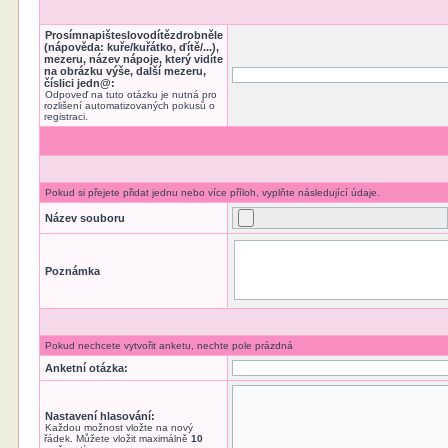
Prosímnapišteslovodítězdrobněle
(nápověda: kuře/kuřátko, ďítě/...),
mezeru, název nápoje, který vidíte
na obrázku výše, další mezeru,
číslici jedn@:
Odpoveď na tuto otázku je nutná pro
rozlišení automatizovaných pokusů o
registraci.
Pokud si přejete přidat jednu nebo více příloh, vyplňte následující údaje.
Název souboru
Poznámka
Pokud nechcete vytvořit anketu, nechte pole prázdná
Anketní otázka:
Nastavení hlasování:
Každou možnost vložte na nový
řádek. Můžete vložit maximálně
10