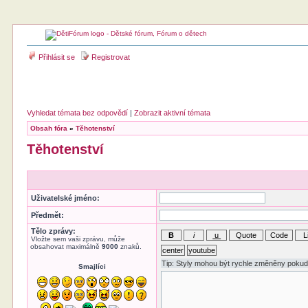
Přihlásit se
Registrovat
Vyhledat témata bez odpovědí
|
Zobrazit aktivní témata
Obsah fóra
»
Těhotenství
Těhotenství
Uživatelské jméno:
Předmět:
Tělo zprávy:
Vložte sem vaši zprávu, může
obsahovat maximálně
9000
znaků.
Smajlíci