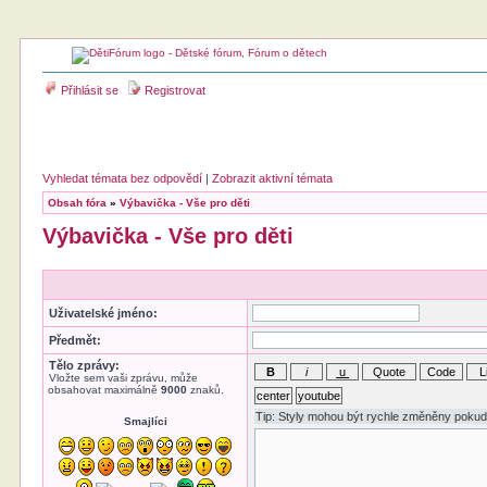
Přihlásit se
Registrovat
Vyhledat témata bez odpovědí
|
Zobrazit aktivní témata
Obsah fóra
»
Výbavička - Vše pro děti
Výbavička - Vše pro děti
Uživatelské jméno:
Předmět:
Tělo zprávy:
Vložte sem vaši zprávu, může
obsahovat maximálně
9000
znaků.
Smajlíci