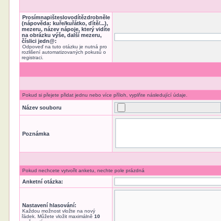
Prosímnapišteslovodítězdrobněle
(nápověda: kuře/kuřátko, ďítě/...),
mezeru, název nápoje, který vidíte
na obrázku výše, další mezeru,
číslici jedn@:
Odpoveď na tuto otázku je nutná pro
rozlišení automatizovaných pokusů o
registraci.
Pokud si přejete přidat jednu nebo více příloh, vyplňte následující údaje.
Název souboru
Poznámka
Pokud nechcete vytvořit anketu, nechte pole prázdná
Anketní otázka:
Nastavení hlasování:
Každou možnost vložte na nový
řádek. Můžete vložit maximálně
10