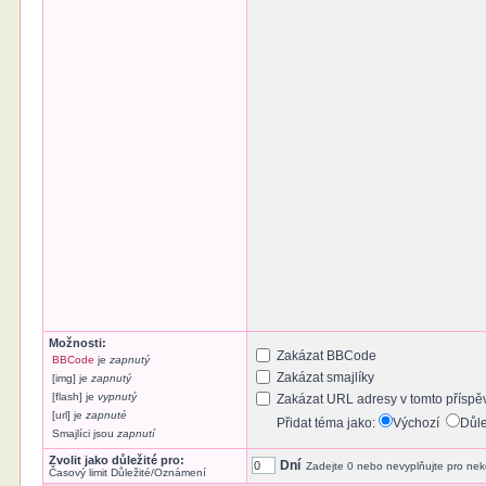
Možnosti:
Zakázat BBCode
BBCode
je
zapnutý
Zakázat smajlíky
[img] je
zapnutý
[flash] je
vypnutý
Zakázat URL adresy v tomto příspě
[url] je
zapnuté
Přidat téma jako:
Výchozí
Důl
Smajlíci jsou
zapnutí
Zvolit jako důležité pro:
Dní
Zadejte 0 nebo nevyplňujte pro nek
Časový limit Důležité/Oznámení