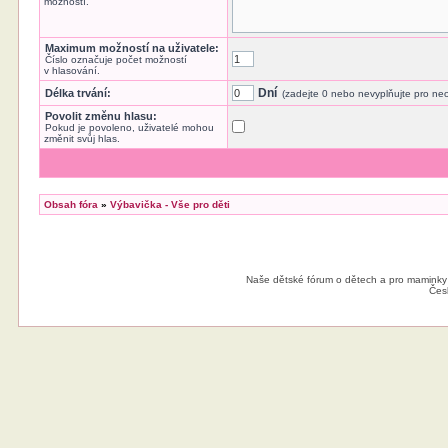
možností.
Maximum možností na uživatele:
Číslo označuje počet možností
v hlasování.
Dní
Délka trvání:
(zadejte 0 nebo nevyplňujte pro n
Povolit změnu hlasu:
Pokud je povoleno, uživatelé mohou
změnit svůj hlas.
Obsah fóra
»
Výbavička - Vše pro děti
Naše dětské fórum o dětech a pro maminky
Čes