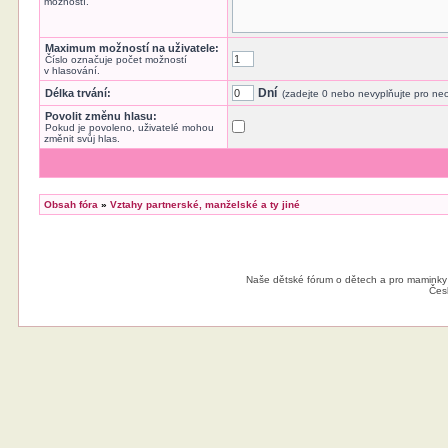
možností.
Maximum možností na uživatele:
Číslo označuje počet možností
v hlasování.
Dní
Délka trvání:
(zadejte 0 nebo nevyplňujte pro n
Povolit změnu hlasu:
Pokud je povoleno, uživatelé mohou
změnit svůj hlas.
Obsah fóra
»
Vztahy partnerské, manželské a ty jiné
Naše dětské fórum o dětech a pro maminky
Čes