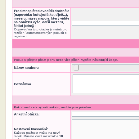
Prosímnapišteslovodítězdrobněle
(nápověda: kuře/kuřátko, ďítě/...),
mezeru, název nápoje, který vidíte
na obrázku výše, další mezeru,
číslici jedn@:
Odpoveď na tuto otázku je nutná pro
rozlišení automatizovaných pokusů o
registraci.
Pokud si přejete přidat jednu nebo více příloh, vyplňte následující údaje.
Název souboru
Poznámka
Pokud nechcete vytvořit anketu, nechte pole prázdná
Anketní otázka:
Nastavení hlasování:
Každou možnost vložte na nový
řádek. Můžete vložit maximálně
10