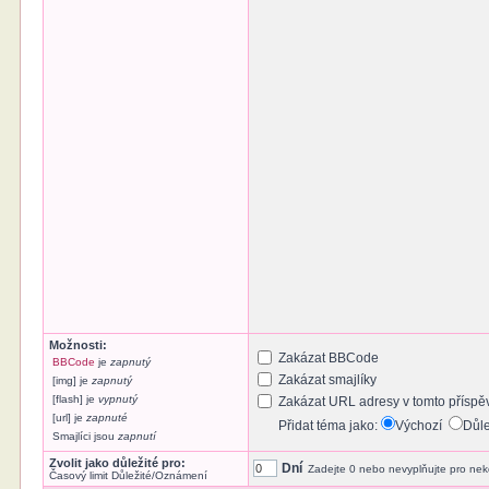
Možnosti:
Zakázat BBCode
BBCode
je
zapnutý
Zakázat smajlíky
[img] je
zapnutý
[flash] je
vypnutý
Zakázat URL adresy v tomto příspě
[url] je
zapnuté
Přidat téma jako:
Výchozí
Důl
Smajlíci jsou
zapnutí
Zvolit jako důležité pro:
Dní
Zadejte 0 nebo nevyplňujte pro nek
Časový limit Důležité/Oznámení