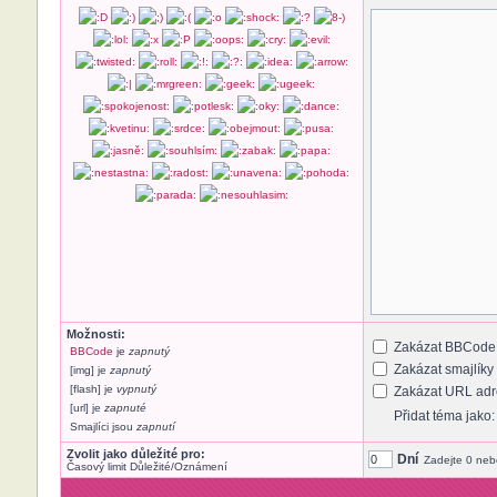
Možnosti:
Zakázat BBCode
BBCode
je
zapnutý
Zakázat smajlíky
[img] je
zapnutý
[flash] je
vypnutý
Zakázat URL adre
[url] je
zapnuté
Přidat téma jako
Smajlíci jsou
zapnutí
Zvolit jako důležité pro:
Dní
Zadejte 0 neb
Časový limit Důležité/Oznámení