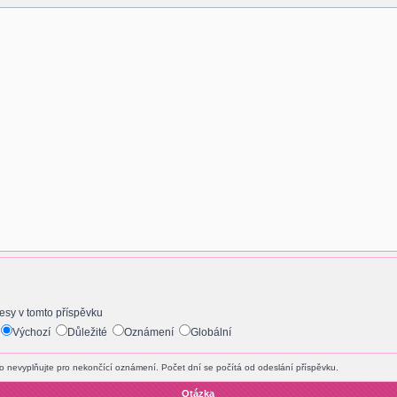
sy v tomto příspěvku
:
Výchozí
Důležité
Oznámení
Globální
o nevyplňujte pro nekončící oznámení. Počet dní se počítá od odeslání příspěvku.
Otázka