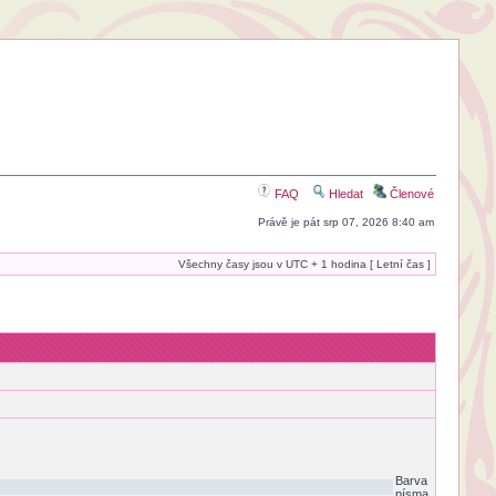
FAQ
Hledat
Členové
Právě je pát srp 07, 2026 8:40 am
Všechny časy jsou v UTC + 1 hodina [ Letní čas ]
Barva
písma