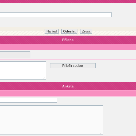
Příloha
Anketa