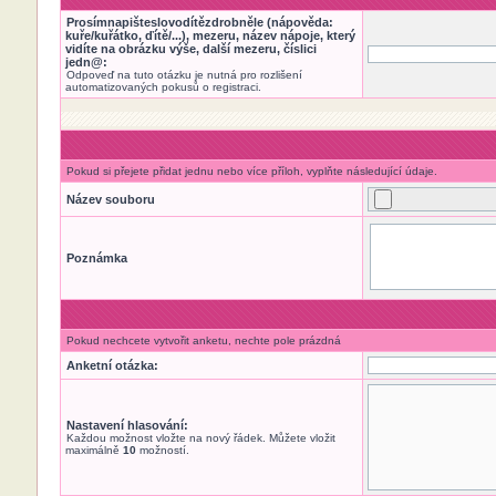
Prosímnapišteslovodítězdrobněle (nápověda:
kuře/kuřátko, ďítě/...), mezeru, název nápoje, který
vidíte na obrázku výše, další mezeru, číslici
jedn@:
Odpoveď na tuto otázku je nutná pro rozlišení
automatizovaných pokusů o registraci.
Pokud si přejete přidat jednu nebo více příloh, vyplňte následující údaje.
Název souboru
Poznámka
Pokud nechcete vytvořit anketu, nechte pole prázdná
Anketní otázka:
Nastavení hlasování:
Každou možnost vložte na nový řádek. Můžete vložit
maximálně
10
možností.