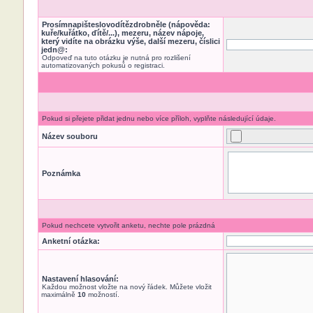
Prosímnapišteslovodítězdrobněle (nápověda:
kuře/kuřátko, ďítě/...), mezeru, název nápoje,
který vidíte na obrázku výše, další mezeru, číslici
jedn@:
Odpoveď na tuto otázku je nutná pro rozlišení
automatizovaných pokusů o registraci.
Pokud si přejete přidat jednu nebo více příloh, vyplňte následující údaje.
Název souboru
Poznámka
Pokud nechcete vytvořit anketu, nechte pole prázdná
Anketní otázka:
Nastavení hlasování:
Každou možnost vložte na nový řádek. Můžete vložit
maximálně
10
možností.