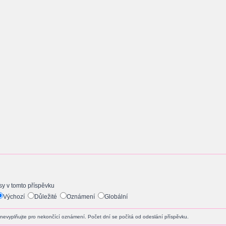
y v tomto příspěvku
Výchozí
Důležité
Oznámení
Globální
nevyplňujte pro nekončící oznámení. Počet dní se počítá od odeslání příspěvku.