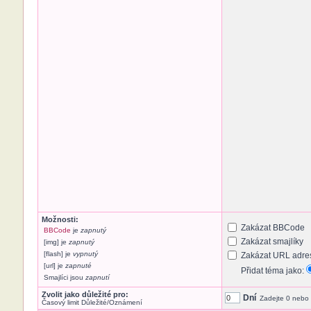
Možnosti:
Zakázat BBCode
BBCode
je
zapnutý
Zakázat smajlíky
[img] je
zapnutý
[flash] je
vypnutý
Zakázat URL adres
[url] je
zapnuté
Přidat téma jako:
Smajlíci jsou
zapnutí
Zvolit jako důležité pro:
Dní
Zadejte 0 nebo 
Časový limit Důležité/Oznámení