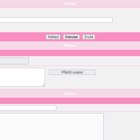
Otázka
Příloha
Anketa