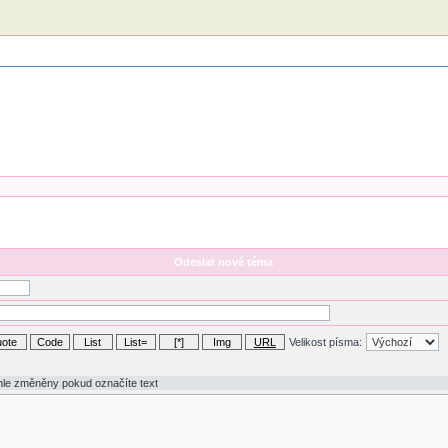
Odeslat nové téma
Velikost písma: