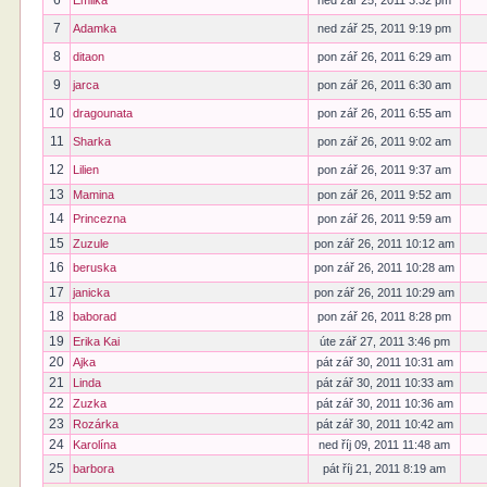
6
Emilka
ned zář 25, 2011 3:32 pm
7
Adamka
ned zář 25, 2011 9:19 pm
8
ditaon
pon zář 26, 2011 6:29 am
9
jarca
pon zář 26, 2011 6:30 am
10
dragounata
pon zář 26, 2011 6:55 am
11
Sharka
pon zář 26, 2011 9:02 am
12
Lilien
pon zář 26, 2011 9:37 am
13
Mamina
pon zář 26, 2011 9:52 am
14
Princezna
pon zář 26, 2011 9:59 am
15
Zuzule
pon zář 26, 2011 10:12 am
16
beruska
pon zář 26, 2011 10:28 am
17
janicka
pon zář 26, 2011 10:29 am
18
baborad
pon zář 26, 2011 8:28 pm
19
Erika Kai
úte zář 27, 2011 3:46 pm
20
Ajka
pát zář 30, 2011 10:31 am
21
Linda
pát zář 30, 2011 10:33 am
22
Zuzka
pát zář 30, 2011 10:36 am
23
Rozárka
pát zář 30, 2011 10:42 am
24
Karolína
ned říj 09, 2011 11:48 am
25
barbora
pát říj 21, 2011 8:19 am