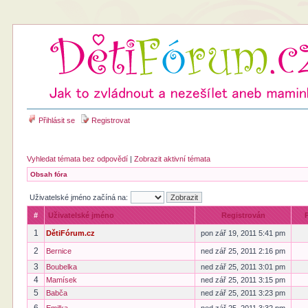
Přihlásit se
Registrovat
Vyhledat témata bez odpovědí
|
Zobrazit aktivní témata
Obsah fóra
Uživatelské jméno začíná na:
#
Uživatelské jméno
Registrován
1
DětiFórum.cz
pon zář 19, 2011 5:41 pm
2
Bernice
ned zář 25, 2011 2:16 pm
3
Boubelka
ned zář 25, 2011 3:01 pm
4
Mamísek
ned zář 25, 2011 3:15 pm
5
Babča
ned zář 25, 2011 3:23 pm