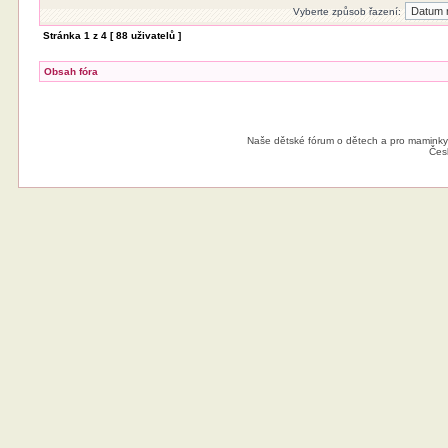
Vyberte způsob řazení:
Stránka
1
z
4
[ 88 uživatelů ]
Obsah fóra
Naše dětské fórum o dětech a pro maminky
Čes