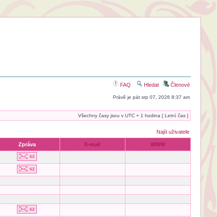
FAQ
Hledat
Členové
Právě je pát srp 07, 2026 8:37 am
Všechny časy jsou v UTC + 1 hodina [ Letní čas ]
Najít uživatele
Zpráva
E-mail
WWW