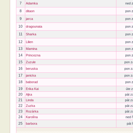
7
Adamka
ned z
8
ditaon
pon z
9
jarca
pon z
10
dragounata
pon z
11
Sharka
pon z
12
Lilien
pon z
13
Mamina
pon z
14
Princezna
pon z
15
Zuzule
pon z
16
beruska
pon z
17
janicka
pon z
18
baborad
pon z
19
Erika Kai
úte z
20
Ajka
pát z
21
Linda
pát z
22
Zuzka
pát z
23
Rozárka
pát z
24
Karolína
ned ř
25
barbora
pát 