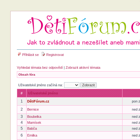
Přihlásit se
Registrovat
Vyhledat témata bez odpovědí
|
Zobrazit aktivní témata
Obsah fóra
Uživatelské jméno začíná na:
#
Uživatelské jméno
1
DětiFórum.cz
pon z
2
Bernice
ned z
3
Boubelka
ned z
4
Mamísek
ned z
5
Babča
ned z
6
Emilka
ned z