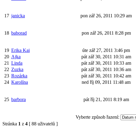
17
janicka
pon zář 26, 2011 10:29 am
18
baborad
pon zář 26, 2011 8:28 pm
19
Erika Kai
úte zář 27, 2011 3:46 pm
20
Ajka
pát zář 30, 2011 10:31 am
21
Linda
pát zář 30, 2011 10:33 am
22
Zuzka
pát zář 30, 2011 10:36 am
23
Rozárka
pát zář 30, 2011 10:42 am
24
Karolína
ned říj 09, 2011 11:48 am
25
barbora
pát říj 21, 2011 8:19 am
Vyberte způsob řazení:
Stránka
1
z
4
[ 88 uživatelů ]