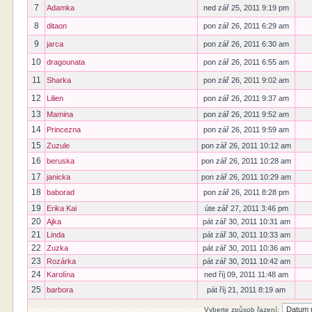
7
Adamka
ned zář 25, 2011 9:19 pm
8
ditaon
pon zář 26, 2011 6:29 am
9
jarca
pon zář 26, 2011 6:30 am
10
dragounata
pon zář 26, 2011 6:55 am
11
Sharka
pon zář 26, 2011 9:02 am
12
Lilien
pon zář 26, 2011 9:37 am
13
Mamina
pon zář 26, 2011 9:52 am
14
Princezna
pon zář 26, 2011 9:59 am
15
Zuzule
pon zář 26, 2011 10:12 am
16
beruska
pon zář 26, 2011 10:28 am
17
janicka
pon zář 26, 2011 10:29 am
18
baborad
pon zář 26, 2011 8:28 pm
19
Erika Kai
úte zář 27, 2011 3:46 pm
20
Ajka
pát zář 30, 2011 10:31 am
21
Linda
pát zář 30, 2011 10:33 am
22
Zuzka
pát zář 30, 2011 10:36 am
23
Rozárka
pát zář 30, 2011 10:42 am
24
Karolína
ned říj 09, 2011 11:48 am
25
barbora
pát říj 21, 2011 8:19 am
Vyberte způsob řazení: