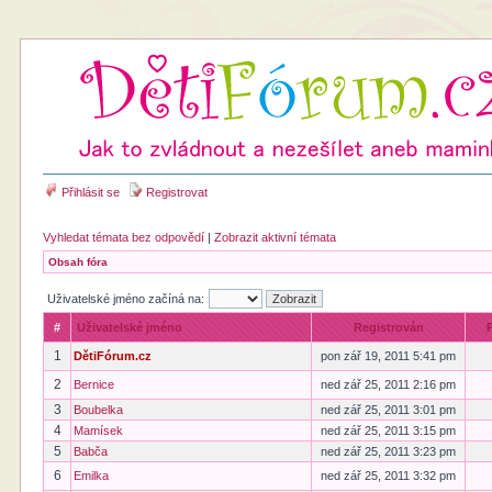
Přihlásit se
Registrovat
Vyhledat témata bez odpovědí
|
Zobrazit aktivní témata
Obsah fóra
Uživatelské jméno začíná na:
#
Uživatelské jméno
Registrován
1
DětiFórum.cz
pon zář 19, 2011 5:41 pm
2
Bernice
ned zář 25, 2011 2:16 pm
3
Boubelka
ned zář 25, 2011 3:01 pm
4
Mamísek
ned zář 25, 2011 3:15 pm
5
Babča
ned zář 25, 2011 3:23 pm
6
Emilka
ned zář 25, 2011 3:32 pm