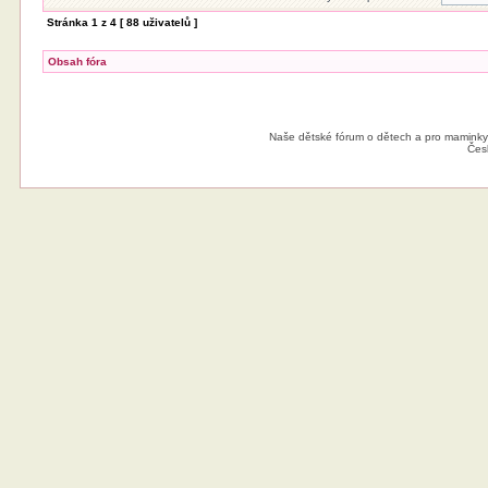
Stránka
1
z
4
[ 88 uživatelů ]
Obsah fóra
Naše dětské fórum o dětech a pro maminky
Čes