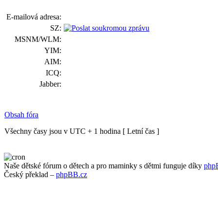
E-mailová adresa:
SZ:
MSNM/WLM:
YIM:
AIM:
ICQ:
Jabber:
Obsah fóra
Všechny časy jsou v UTC + 1 hodina [ Letní čas ]
Naše dětské fórum o dětech a pro maminky s dětmi funguje díky
php
Český překlad –
phpBB.cz