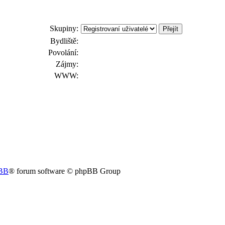
Skupiny:
Bydliště:
Povolání:
Zájmy:
WWW:
BB
® forum software © phpBB Group