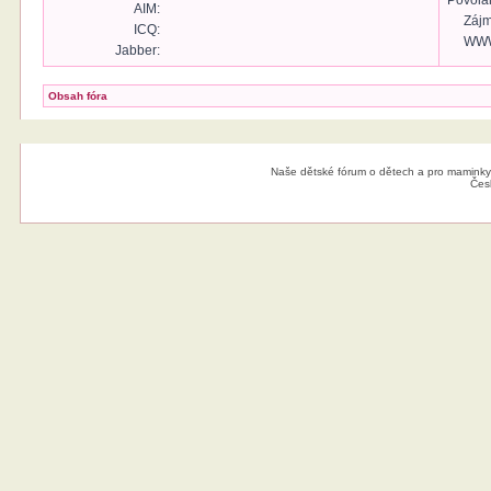
Povolán
AIM:
Zájm
ICQ:
WW
Jabber:
Obsah fóra
Naše dětské fórum o dětech a pro maminky
Čes