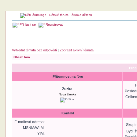
Přihlásit se
Registrovat
Vyhledat témata bez odpovědí
|
Zobrazit aktivní témata
Obsah fóra
Proh
Přítomnost na fóru
R
Zuzka
Posled
Nová členka
Celkem
Kontakt
E-mailová adresa:
Skupin
MSNM/WLM:
Bydliš
YIM: