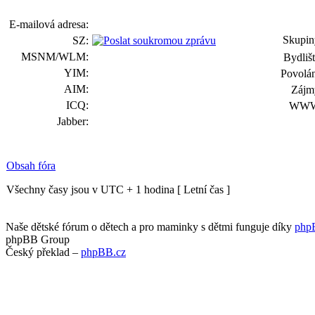
E-mailová adresa:
Skupin
SZ:
MSNM/WLM:
Bydlišt
YIM:
Povolán
AIM:
Zájm
ICQ:
WWW
Jabber:
Obsah fóra
Všechny časy jsou v UTC + 1 hodina [ Letní čas ]
Naše dětské fórum o dětech a pro maminky s dětmi funguje díky
php
phpBB Group
Český překlad –
phpBB.cz