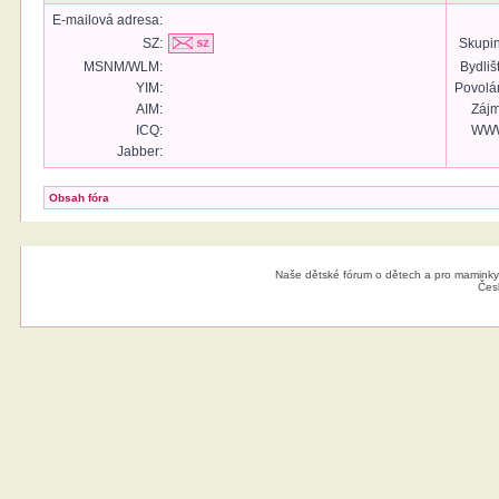
E-mailová adresa:
SZ:
Skupin
MSNM/WLM:
Bydliš
YIM:
Povolán
AIM:
Zájm
ICQ:
WW
Jabber:
Obsah fóra
Naše dětské fórum o dětech a pro maminky
Čes