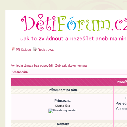
Přihlásit se
Registrovat
Vyhledat témata bez odpovědí
|
Zobrazit aktivní témata
Obsah fóra
Prohlí
Přítomnost na fóru
R
Princezna
Posled
Členka fóra
Celkem
Kontakt