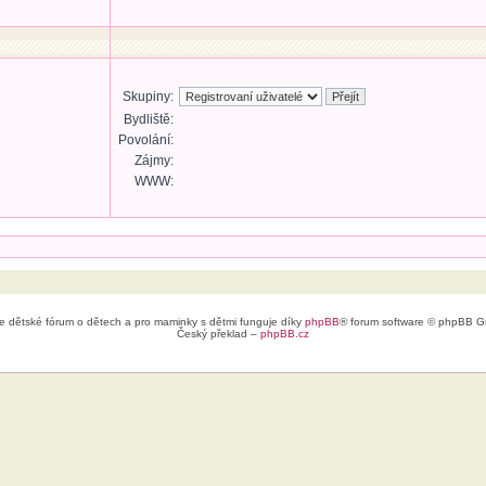
Skupiny:
Bydliště:
Povolání:
Zájmy:
WWW:
e dětské fórum o dětech a pro maminky s dětmi funguje díky
phpBB
® forum software © phpBB G
Český překlad –
phpBB.cz