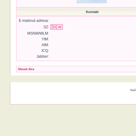
Kontakt
E-mailová adresa:
SZ:
MSNM/WLM:
YIM:
AIM:
ICQ:
Jabber:
Obsah fóra
Naš