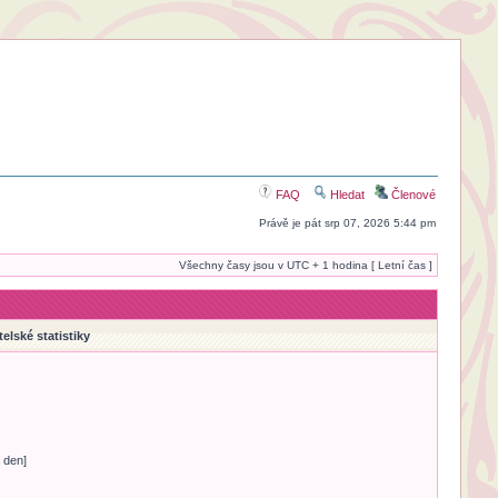
FAQ
Hledat
Členové
Právě je pát srp 07, 2026 5:44 pm
Všechny časy jsou v UTC + 1 hodina [ Letní čas ]
telské statistiky
 den]