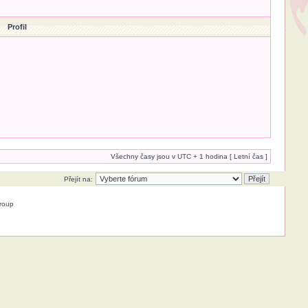
Profil
Všechny časy jsou v UTC + 1 hodina [ Letní čas ]
Přejít na:
roup