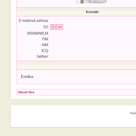
Kontakt
E-mailová adresa:
SZ:
MSNM/WLM:
YIM:
AIM:
ICQ:
Jabber:
Emilka
Obsah fóra
Naš