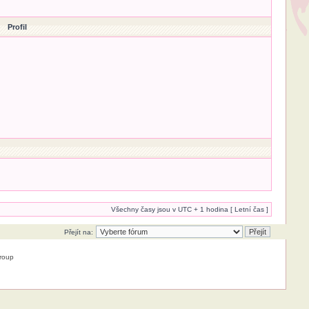
Profil
Všechny časy jsou v UTC + 1 hodina [ Letní čas ]
Přejít na:
roup