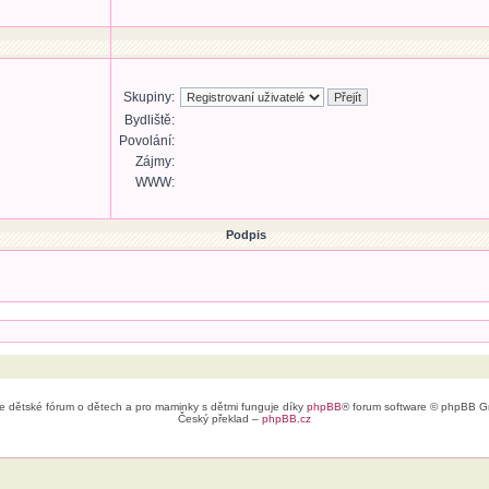
Skupiny:
Bydliště:
Povolání:
Zájmy:
WWW:
Podpis
e dětské fórum o dětech a pro maminky s dětmi funguje díky
phpBB
® forum software © phpBB G
Český překlad –
phpBB.cz