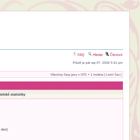
FAQ
Hledat
Členové
Právě je pát srp 07, 2026 5:31 pm
Všechny časy jsou v UTC + 1 hodina [ Letní čas ]
telské statistiky
 den]