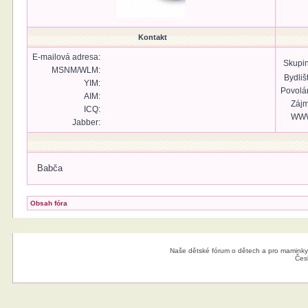
Kontakt
E-mailová adresa:
Skupin
MSNM/WLM:
Bydliš
YIM:
Povolán
AIM:
Zájm
ICQ:
WW
Jabber:
Babča
Obsah fóra
Naše dětské fórum o dětech a pro maminky
Čes