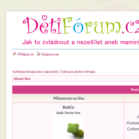
Přihlásit se
Registrovat
Vyhledat témata bez odpovědí
|
Zobrazit aktivní témata
Obsah fóra
Prohl
Přítomnost na fóru
Babča
Stálá členka fóra
R
Posled
Celkem