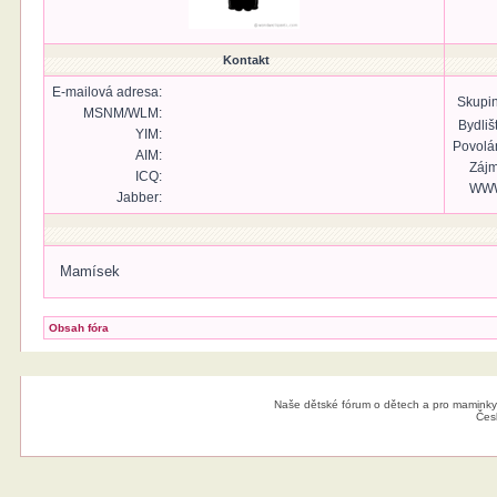
Kontakt
E-mailová adresa:
Skupin
MSNM/WLM:
Bydliš
YIM:
Povolán
AIM:
Zájm
ICQ:
WW
Jabber:
Mamísek
Obsah fóra
Naše dětské fórum o dětech a pro maminky
Čes