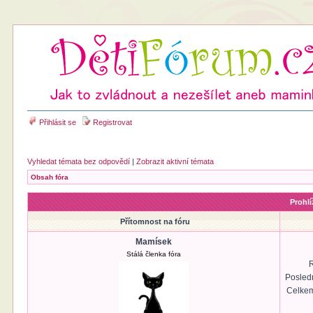
Přihlásit se
Registrovat
Vyhledat témata bez odpovědí
|
Zobrazit aktivní témata
Obsah fóra
Prohlí
Přítomnost na fóru
Mamísek
Stálá členka fóra
R
Posled
Celkem