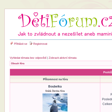
Přihlásit se
Registrovat
Vyhledat témata bez odpovědí
|
Zobrazit aktivní témata
Obsah fóra
Prohlí
Přítomnost na fóru
Boubelka
Stálá členka fóra
R
Posled
Celkem