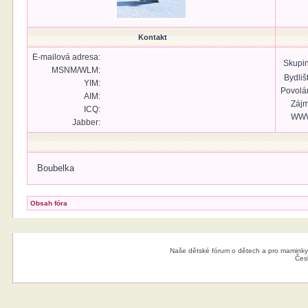
Kontakt
E-mailová adresa:
Skupin
MSNM/WLM:
Bydliš
YIM:
Povolán
AIM:
Zájm
ICQ:
WW
Jabber:
Boubelka
Obsah fóra
Naše dětské fórum o dětech a pro maminky
Čes