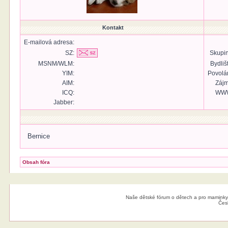
Kontakt
E-mailová adresa:
SZ:
Skupin
MSNM/WLM:
Bydliš
YIM:
Povolán
AIM:
Zájm
ICQ:
WW
Jabber:
Bernice
Obsah fóra
Naše dětské fórum o dětech a pro maminky
Čes