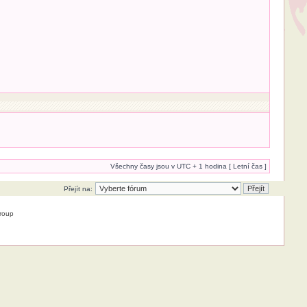
Všechny časy jsou v UTC + 1 hodina [ Letní čas ]
Přejít na:
roup