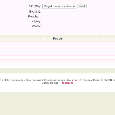
Skupiny:
Bydliště:
Povolání:
Zájmy:
WWW:
Podpis
e dětské fórum o dětech a pro maminky s dětmi funguje díky
phpBB
® forum software © phpBB G
Český překlad –
phpBB.cz