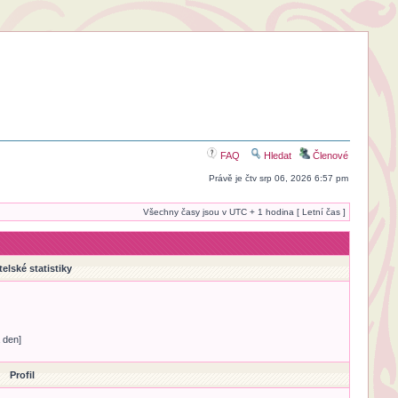
FAQ
Hledat
Členové
Právě je čtv srp 06, 2026 6:57 pm
Všechny časy jsou v UTC + 1 hodina [ Letní čas ]
telské statistiky
 den]
Profil