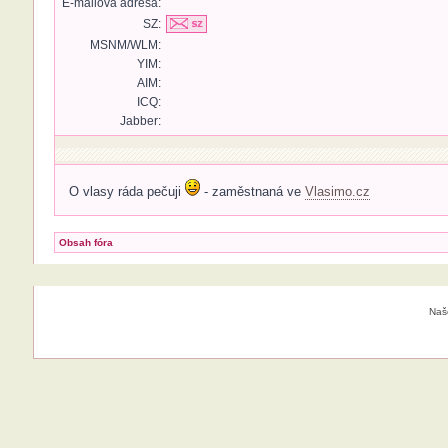
E-mailová adresa:
SZ:
MSNM/WLM:
YIM:
AIM:
ICQ:
Jabber:
O vlasy ráda pečuji
- zaměstnaná ve
Vlasimo.cz
Obsah fóra
Naš