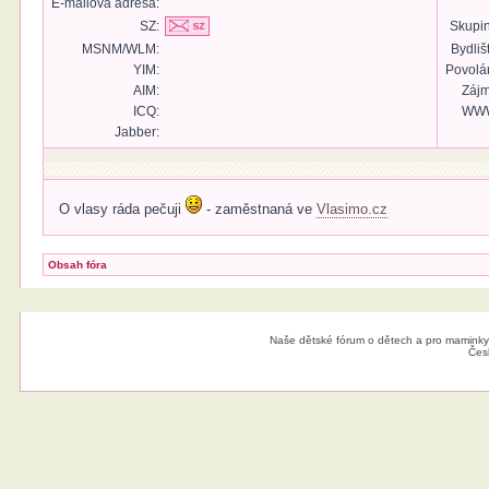
E-mailová adresa:
SZ:
Skupin
MSNM/WLM:
Bydliš
YIM:
Povolán
AIM:
Zájm
ICQ:
WW
Jabber:
O vlasy ráda pečuji
- zaměstnaná ve
Vlasimo.cz
Obsah fóra
Naše dětské fórum o dětech a pro maminky
Čes