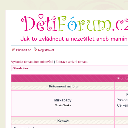
Přihlásit se
Registrovat
Vyhledat témata bez odpovědí
|
Zobrazit aktivní témata
Obsah fóra
Prohlíž
Přítomnost na fóru
R
Posled
Mirkababy
Celkem
Nová členka
Kontakt