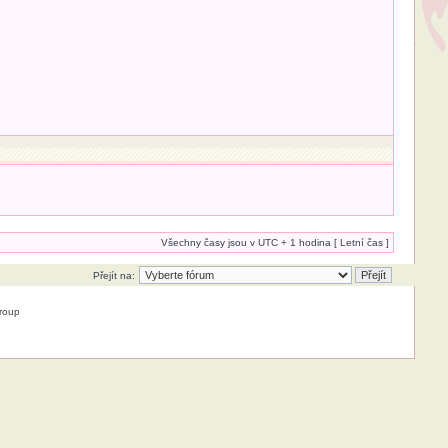
Všechny časy jsou v UTC + 1 hodina [ Letní čas ]
Přejít na:
roup