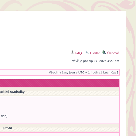
FAQ
Hledat
Členové
Právě je pát srp 07, 2026 4:27 pm
Všechny časy jsou v UTC + 1 hodina [ Letní čas ]
telské statistiky
 den]
Profil