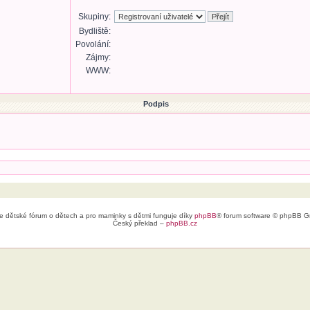
Skupiny:
Bydliště:
Povolání:
Zájmy:
WWW:
Podpis
e dětské fórum o dětech a pro maminky s dětmi funguje díky
phpBB
® forum software © phpBB G
Český překlad –
phpBB.cz