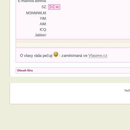
E-mailová adresa:
SZ:
MSNM/WLM:
YIM:
AIM:
ICQ:
Jabber:
O vlasy ráda pečuji
- zaměstnaná ve
Vlasimo.cz
Obsah fóra
Naš