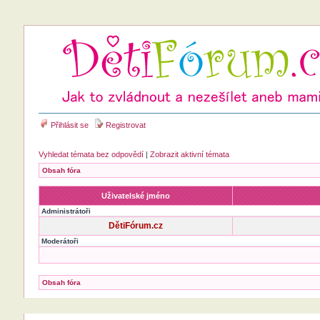
Přihlásit se
Registrovat
Vyhledat témata bez odpovědí
|
Zobrazit aktivní témata
Obsah fóra
Uživatelské jméno
Administrátoři
DětiFórum.cz
Moderátoři
Obsah fóra