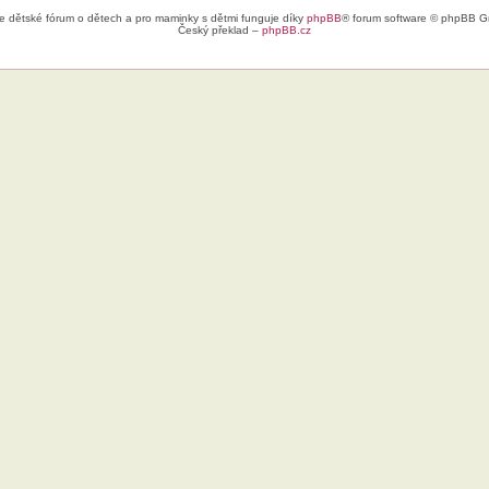
e dětské fórum o dětech a pro maminky s dětmi funguje díky
phpBB
® forum software © phpBB G
Český překlad –
phpBB.cz