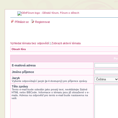
Přihlásit se
Registrovat
Vyhledat témata bez odpovědí
|
Zobrazit aktivní témata
Obsah fóra
Pos
E-mailová adresa
Jméno příjemce
Jazyk
Vyberte odpovídající jazyk (je-li dostupný) pro příjemce zprávy.
Tělo zprávy
Tento e-mail bude odeslán jako prostý text, nevkládejte žádné
HTML nebo BBCode. Informace o tématu jsou již obsažené v e-
mailu. Adresa na odpověď pro tento e-mail bude nastavena na
vaši.