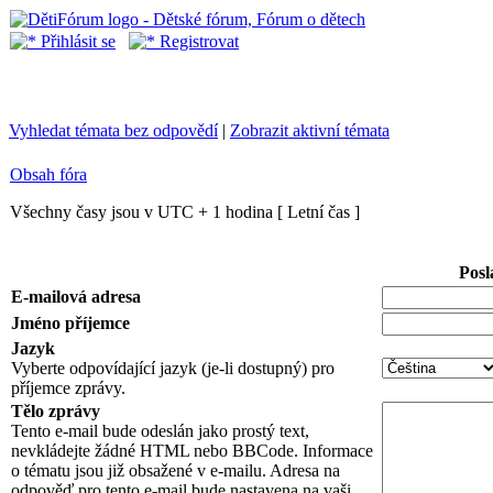
Přihlásit se
Registrovat
Vyhledat témata bez odpovědí
|
Zobrazit aktivní témata
Obsah fóra
Všechny časy jsou v UTC + 1 hodina [ Letní čas ]
Posl
E-mailová adresa
Jméno příjemce
Jazyk
Vyberte odpovídající jazyk (je-li dostupný) pro
příjemce zprávy.
Tělo zprávy
Tento e-mail bude odeslán jako prostý text,
nevkládejte žádné HTML nebo BBCode. Informace
o tématu jsou již obsažené v e-mailu. Adresa na
odpověď pro tento e-mail bude nastavena na vaši.