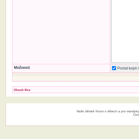
Možnosti
Poslat kopii
Obsah fóra
Naše dětské fórum o dětech a pro maminky
Čes