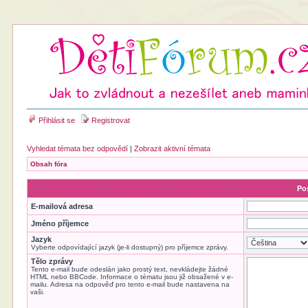
Přihlásit se
Registrovat
Vyhledat témata bez odpovědí
|
Zobrazit aktivní témata
Obsah fóra
Pos
E-mailová adresa
Jméno příjemce
Jazyk
Vyberte odpovídající jazyk (je-li dostupný) pro příjemce zprávy.
Tělo zprávy
Tento e-mail bude odeslán jako prostý text, nevkládejte žádné
HTML nebo BBCode. Informace o tématu jsou již obsažené v e-
mailu. Adresa na odpověď pro tento e-mail bude nastavena na
vaši.