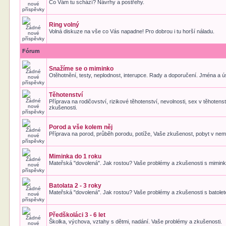
Co Vám tu schází? Návrhy a postřehy.
Ring volný
Volná diskuze na vše co Vás napadne! Pro dobrou i tu horší náladu.
Fórum
Snažíme se o miminko
Otěhotnění, testy, neplodnost, interupce. Rady a doporučení. Jména a 
Těhotenství
Příprava na rodičovství, rizikové těhotenství, nevolnosti, sex v těhotens
zkušenosti.
Porod a vše kolem něj
Příprava na porod, průběh porodu, potíže, Vaše zkušenost, pobyt v nem
Miminka do 1 roku
Mateřská "dovolená". Jak rostou? Vaše problémy a zkušenosti s mimin
Batolata 2 - 3 roky
Mateřská "dovolená". Jak rostou? Vaše problémy a zkušenosti s batole
Předškoláci 3 - 6 let
Školka, výchova, vztahy s dětmi, nadání. Vaše problémy a zkušenosti.