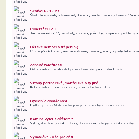
Školáci 6 - 12 let
Školní léta, vztahy s kamarády, kroužky, nadání, učení, chování. Vaše 
Puberťáci 12 +
Jak nezešílet /:-) Výběr školy, chování, průšvihy, dospívání, problémy a
Dětské nemoci a trápení :-(
Co mu je? Očkování, alergie a ekzémy, zoubky, úrazy a pády, lékaři a 
Ženské záležitosti
Od prohlídek a šestinedělí po nejchoulostivější ženská témata.
Vztahy partnerské, manželské a ty jiné
Kolotoč toho co všichni známe, ať už dobrého či zlého.
Bydlení a domácnost
Bydlení je hra. Od dětského pokoje přes kuchyň až na zahradu.
Kam na výlet s dítětem?
Výlety, dovolené, dětské tábory, doporučení, nákupy a dětské koutky. Kde
Výbavička - Vše pro děti