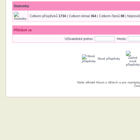
Statistiky
Celkem příspěvků
1734
| Celkem témat
364
| Celkem členů
88
| Nejnově
Přihlásit se
Uživatelské jméno:
Heslo:
Nové příspěvky
Naše dětské fórum o dětech a pro maminky
Čes