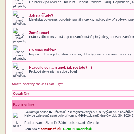
Od hraček po oblečení! Koupím. Hledám. Prodám. Daruji. Doporučení, a
Jak na úřady?
Mateřská dovolená, porodné, sociální dávky, rodičovský příspěvek, pop
Zaměstnání
Práce v těhotenství, nástup do zaměstnání, přivýdělky, chování zaměst
Co dnes vaříte?
Inspirace, levná jídla, zdravá výživa, dobroty, nové a zajímavé recepty
Narodilo se nám aneb jak rostete? :-)
Prckové dejte nám o sobě vědět!
Smazat všechny cookies z fóra
|
Tým
Obsah fóra
Kdo je online
Celkem je online
97
uživatelů :: 0 registrovaných, 0 skrytých a 97 návštěvník
Nejvíce zde současně bylo přítomno
4469
uživatelů dne čtv dub 30, 2026 
Registrovaní uživatelé: Žádní registrovaní uživatelé
Legenda ::
Administrátoři
,
Globální moderátoři